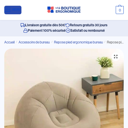
MENU
0
Livraison gratuite dès 50€
Retours gratuits 30 jours
Paiement 100% sécurisé
Satisfait ou remboursé
Accueil
/
Accessoire de bureau
/
Repose pied ergonomique bureau
/
Repose pied ergonomique gris et gonflable