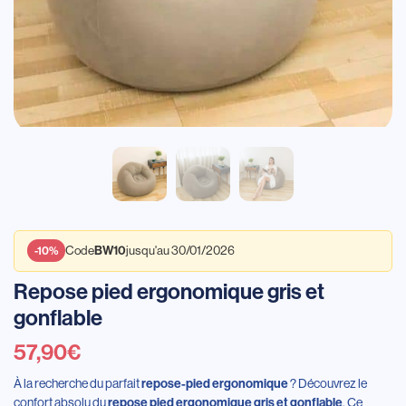
BW10
-10%
Code
jusqu'au 30/01/2026
Repose pied ergonomique gris et
gonflable
57,90
€
À la recherche du parfait
repose-pied ergonomique
? Découvrez le
confort absolu du
repose pied ergonomique gris et gonflable
. Ce