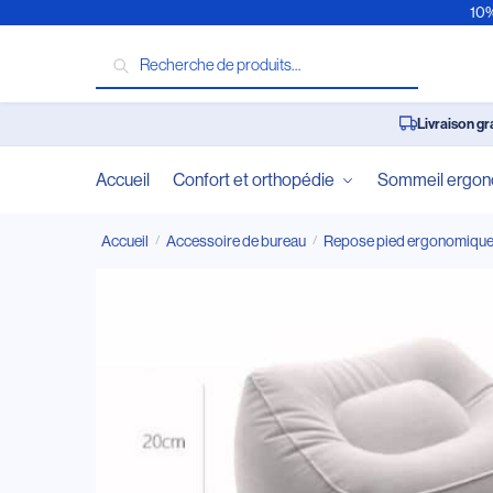
10%
Recherche
Livraison gr
Accueil
Confort et orthopédie
Sommeil ergo
Accueil
Accessoire de bureau
Repose pied ergonomique
/
/