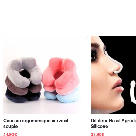
Coussin ergonomique cervical
Dilateur Nasal Agréab
souple
Silicone
24,90
€
33,90
€