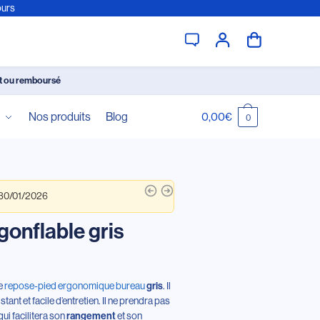
ours
it ou remboursé
é
Nos produits
Blog
0,00
€
0
 30/01/2026
onflable gris
ce
repose-pied ergonomique bureau
gris
. Il
sistant et facile d’entretien. Il ne prendra pas
qui facilitera son
rangement
et son