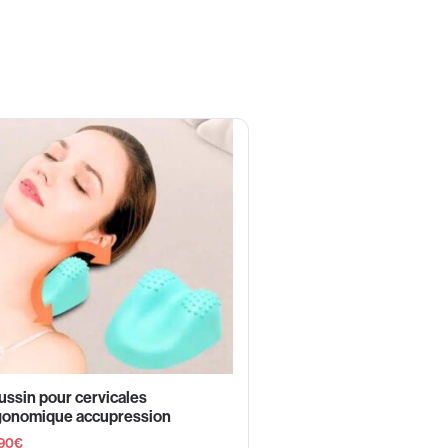
ssin pour cervicales
gonomique accupression
90
€