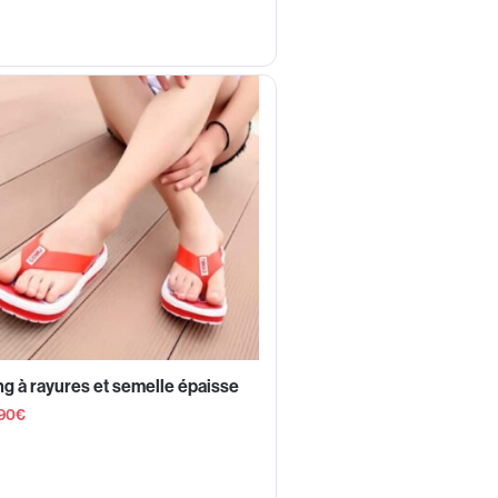
g à rayures et semelle épaisse
90
€