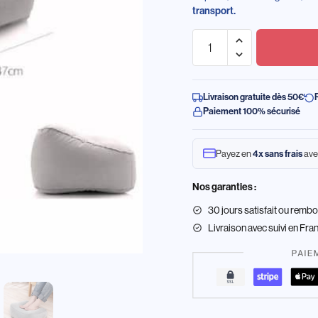
transport.
Livraison gratuite dès 50€
Paiement 100% sécurisé
Payez en
4x sans frais
ave
Nos garanties :
30 jours satisfait ou remb
Livraison
avec suivi en Fra