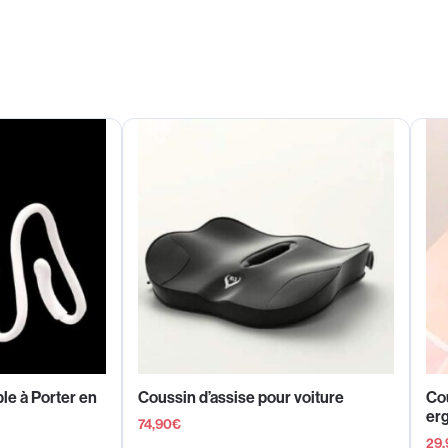
le à Porter en
Coussin d’assise pour voiture
Cou
er
74,90
€
29,