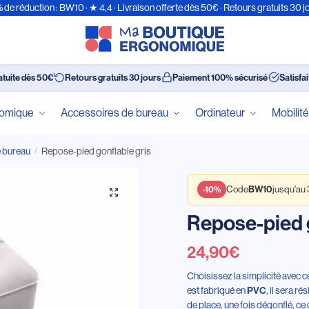
 de réduction : BW10 · ★ 4,4 · Livraison offerte dès 50€ · Retours gratuits 30 j
atuite dès 50€
Retours gratuits 30 jours
Paiement 100% sécurisé
Satisfa
nomique
Accessoires de bureau
Ordinateur
Mobilit
 bureau
Repose-pied gonflable gris
/
BW10
-10%
Code
jusqu'au
Repose-pied g
24,90
€
Choisissez la simplicité avec 
est fabriqué en
PVC
, il sera ré
de place, une fois dégonflé, ce 