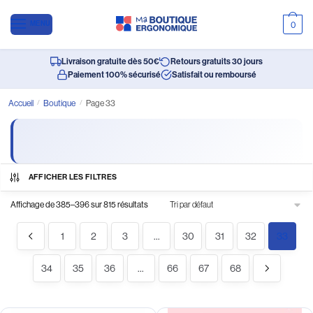
MENU
0
Livraison gratuite dès 50€
Retours gratuits 30 jours
Paiement 100% sécurisé
Satisfait ou remboursé
Accueil
/
Boutique
/
Page 33
AFFICHER LES FILTRES
Affichage de 385–396 sur 815 résultats
1
2
3
…
30
31
32
33
34
35
36
…
66
67
68