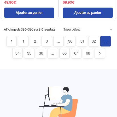
49,90
€
69,90
€
Ajouter au panier
Ajouter au panier
Affichage de 385–396 sur 815 résultats
1
2
3
…
30
31
32
33
34
35
36
…
66
67
68