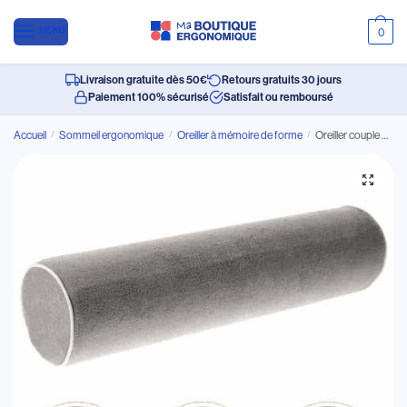
MENU
0
Livraison gratuite dès 50€
Retours gratuits 30 jours
Paiement 100% sécurisé
Satisfait ou remboursé
Accueil
/
Sommeil ergonomique
/
Oreiller à mémoire de forme
/
Oreiller couple complicité