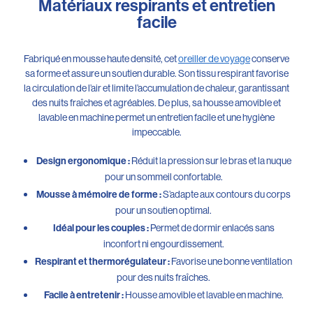
Matériaux respirants et entretien
facile
Fabriqué en mousse haute densité, cet
oreiller de voyage
conserve
sa forme et assure un soutien durable. Son tissu respirant favorise
la circulation de l’air et limite l’accumulation de chaleur, garantissant
des nuits fraîches et agréables. De plus, sa housse amovible et
lavable en machine permet un entretien facile et une hygiène
impeccable.
Réduit la pression sur le bras et la nuque
Design ergonomique :
pour un sommeil confortable.
S’adapte aux contours du corps
Mousse à mémoire de forme :
pour un soutien optimal.
Permet de dormir enlacés sans
Idéal pour les couples :
inconfort ni engourdissement.
Favorise une bonne ventilation
Respirant et thermorégulateur :
pour des nuits fraîches.
Housse amovible et lavable en machine.
Facile à entretenir :