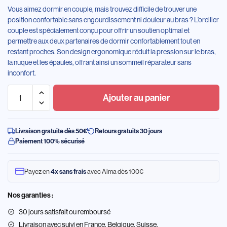
Vous aimez dormir en couple, mais trouvez difficile de trouver une
position confortable sans engourdissement ni douleur au bras ? L’oreiller
couple est spécialement conçu pour offrir un soutien optimal et
permettre aux deux partenaires de dormir confortablement tout en
restant proches. Son design ergonomique réduit la pression sur le bras,
la nuque et les épaules, offrant ainsi un sommeil réparateur sans
inconfort.
Ajouter au panier
Livraison gratuite dès 50€
Retours gratuits 30 jours
Paiement 100% sécurisé
Payez en
avec Alma dès 100€
4x sans frais
Nos garanties :
30 jours satisfait ou remboursé
Livraison
avec suivi en France, Belgique, Suisse.