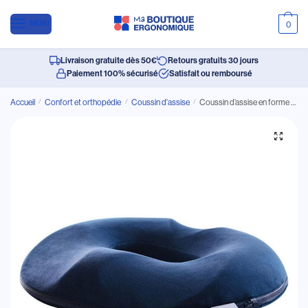
MENU
0
Livraison gratuite dès 50€
Retours gratuits 30 jours
Paiement 100% sécurisé
Satisfait ou remboursé
Accueil
/
Confort et orthopédie
/
Coussin d'assise
/
Coussin d’assise en forme de Donut Homme et Femme