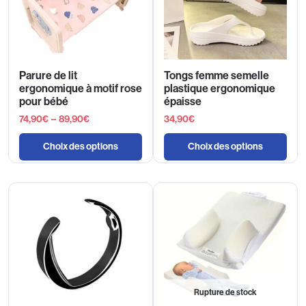
Parure de lit
Tongs femme semelle
ergonomique à motif rose
plastique ergonomique
pour bébé
épaisse
74,90
€
–
89,90
€
34,90
€
Choix des options
Choix des options
Rupture de stock