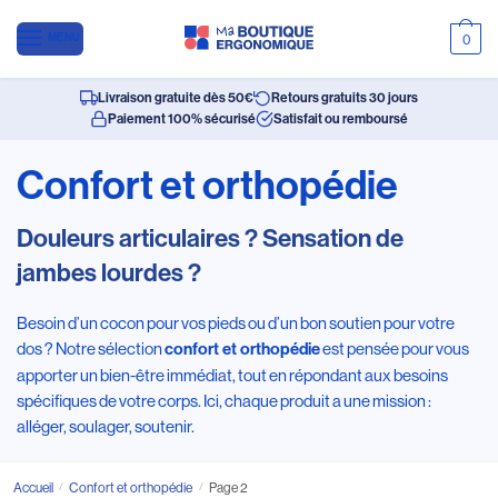
MENU
0
Livraison gratuite dès 50€
Retours gratuits 30 jours
Paiement 100% sécurisé
Satisfait ou remboursé
Confort et orthopédie
Douleurs articulaires ? Sensation de
jambes lourdes ?
Besoin d’un cocon pour vos pieds ou d’un bon soutien pour votre
dos ? Notre sélection
est pensée pour vous
confort et orthopédie
apporter un bien-être immédiat, tout en répondant aux besoins
spécifiques de votre corps. Ici, chaque produit a une mission :
alléger, soulager, soutenir.
Accueil
/
Confort et orthopédie
/
Page 2