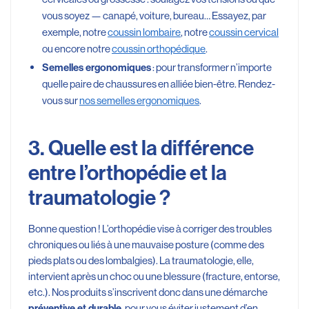
vous soyez — canapé, voiture, bureau… Essayez, par
exemple, notre
coussin lombaire
, notre
coussin cervical
ou encore notre
coussin orthopédique
.
: pour transformer n’importe
Semelles ergonomiques
quelle paire de chaussures en alliée bien-être. Rendez-
vous sur
nos semelles ergonomiques
.
3. Quelle est la différence
entre l’orthopédie et la
traumatologie ?
Bonne question ! L’orthopédie vise à corriger des troubles
chroniques ou liés à une mauvaise posture (comme des
pieds plats ou des lombalgies). La traumatologie, elle,
intervient après un choc ou une blessure (fracture, entorse,
etc.). Nos produits s’inscrivent donc dans une démarche
, pour vous éviter justement d’en
préventive et durable