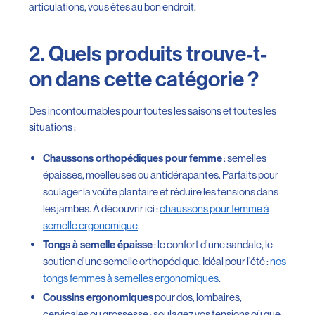
articulations, vous êtes au bon endroit.
2. Quels produits trouve-t-
on dans cette catégorie ?
Des incontournables pour toutes les saisons et toutes les
situations :
: semelles
Chaussons orthopédiques pour femme
épaisses, moelleuses ou antidérapantes. Parfaits pour
soulager la voûte plantaire et réduire les tensions dans
les jambes. À découvrir ici :
chaussons pour femme à
semelle ergonomique
.
: le confort d’une sandale, le
Tongs à semelle épaisse
soutien d’une semelle orthopédique. Idéal pour l’été :
nos
tongs femmes à semelles ergonomiques
.
pour dos, lombaires,
Coussins ergonomiques
cervicales ou grossesse : soulagez vos tensions où que