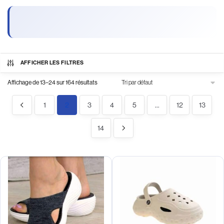
AFFICHER LES FILTRES
Affichage de 13–24 sur 164 résultats
1
2
3
4
5
…
12
13
14