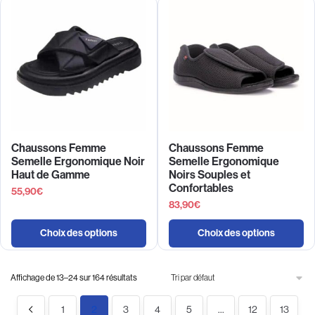
Chaussons Femme
Chaussons Femme
Semelle Ergonomique Noir
Semelle Ergonomique
Haut de Gamme
Noirs Souples et
Confortables
55,90
€
83,90
€
Choix des options
Choix des options
Affichage de 13–24 sur 164 résultats
1
2
3
4
5
…
12
13