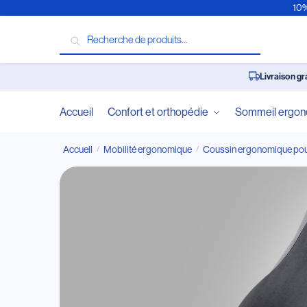
10%
Recherche
Livraison gr
Accueil
Confort et orthopédie
Sommeil ergo
Accueil
Mobilité ergonomique
Coussin ergonomique pour
/
/