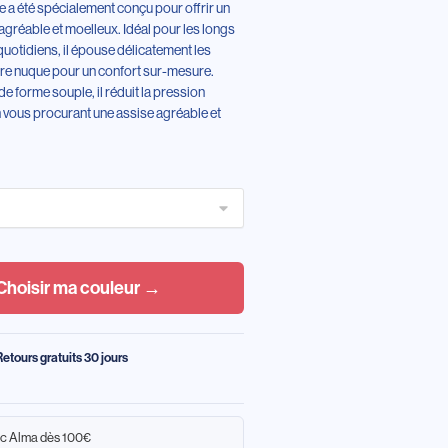
e a été spécialement conçu pour offrir un
 agréable et moelleux. Idéal pour les longs
quotidiens, il épouse délicatement les
tre nuque pour un confort sur-mesure.
 forme souple, il réduit la pression
n vous procurant une assise agréable et
Choisir ma couleur →
Retours gratuits 30 jours
c Alma dès 100€