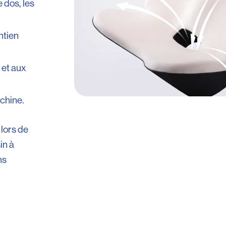
 dos, les
ntien
 et aux
chine.
 lors de
in à
ns