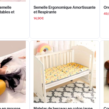
emelle
Semelle Ergonomique Amortissante
Ore
ables et
et Respirante
49,
14,90
€
ue en mousse
Matelas de berceau en coton jaune
Co