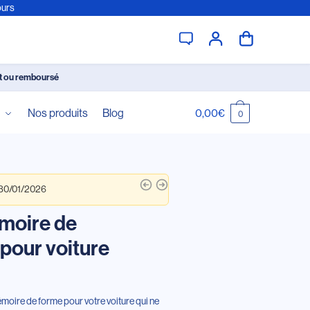
ours
it ou remboursé
é
Nos produits
Blog
0,00
€
0
 30/01/2026
moire de
pour voiture
oire de forme pour votre voiture qui ne