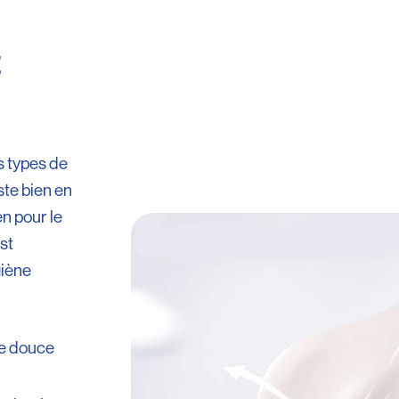
t
s types de
ste bien en
en pour le
st
giène
e douce