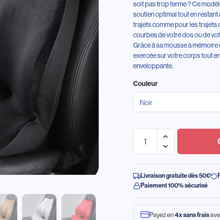
soit pas trop ferme ? Ce modèl
soutien optimal tout en restant
trajets comme pour les trajets 
courbes de votre dos ou de vo
Grâce à sa mousse à mémoire de
exercée sur votre corps tout e
enveloppante.
Couleur
Livraison gratuite dès 50€
Paiement 100% sécurisé
Payez en
ave
4x sans frais