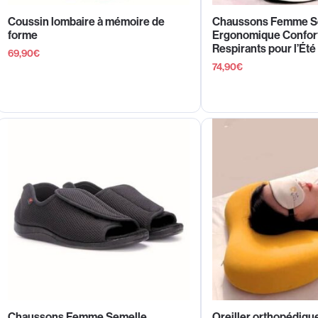
Coussin lombaire à mémoire de
Chaussons Femme S
forme
Ergonomique Confort
Respirants pour l’Été
69,90
€
74,90
€
Chaussons Femme Semelle
Oreiller orthopédiq