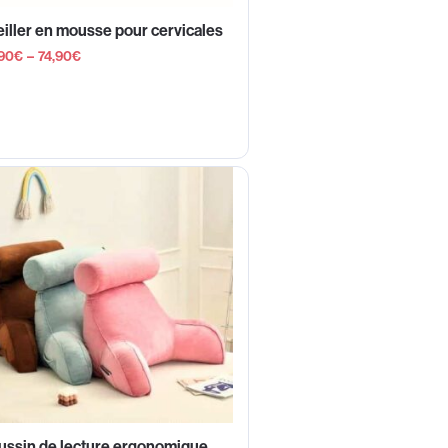
iller en mousse pour cervicales
90
€
–
74,90
€
ussin de lecture ergonomique