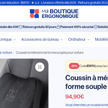
 de réduction : BW10 · ★ 4,4 · Livraison offerte dès 50€ · Retours gratuits 30 j
atuite dès 50€
Retours gratuits 30 jours
Paiement 100% sécurisé
Satisfa
nomique
Accessoires de bureau
Ordinateur
Mobilit
 voiture
Coussin à mémoire de forme souple pour voiture
/
Code
jusqu'au
BW10
-10%
Coussin à mé
forme souple 
94,90
€
Vous cherchez un coussin à mém