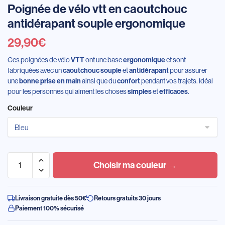
Poignée de vélo vtt en caoutchouc
antidérapant souple ergonomique
29,90
€
Ces poignées de vélo
ont une base
et sont
VTT
ergonomique
fabriquées avec un
et
pour assurer
caoutchouc souple
antidérapant
une
ainsi que du
pendant vos trajets. Idéal
bonne prise en main
confort
pour les personnes qui aiment les choses
et
.
simples
efficaces
Couleur
Choisir ma couleur →
Livraison gratuite dès 50€
Retours gratuits 30 jours
Paiement 100% sécurisé