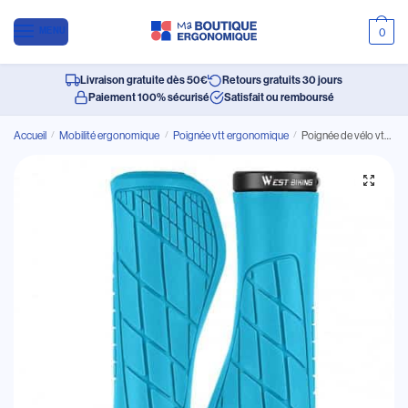
MENU
0
Livraison gratuite dès 50€
Retours gratuits 30 jours
Paiement 100% sécurisé
Satisfait ou remboursé
Accueil
/
Mobilité ergonomique
/
Poignée vtt ergonomique
/
Poignée de vélo vtt en caoutchouc antidérapant souple ergonomique