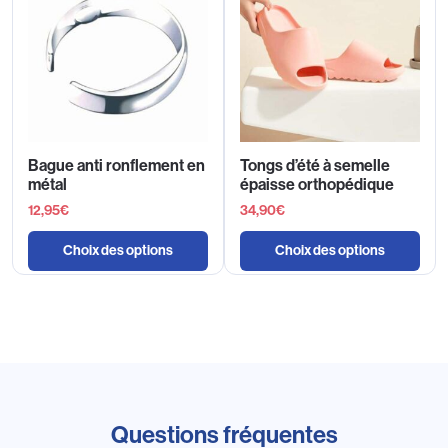
Bague anti ronflement en
Tongs d’été à semelle
métal
épaisse orthopédique
12,95
€
34,90
€
Choix des options
Choix des options
Questions fréquentes