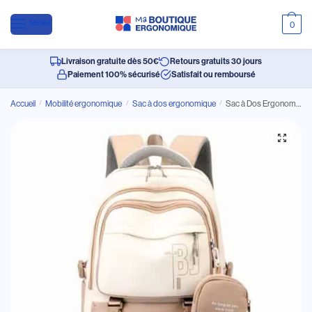
MENU
0
Livraison gratuite dès 50€
Retours gratuits 30 jours
Paiement 100% sécurisé
Satisfait ou remboursé
Accueil
/
Mobilité ergonomique
/
Sac à dos ergonomique
/
Sac à Dos Ergonomique Imperméable au Design Élégant