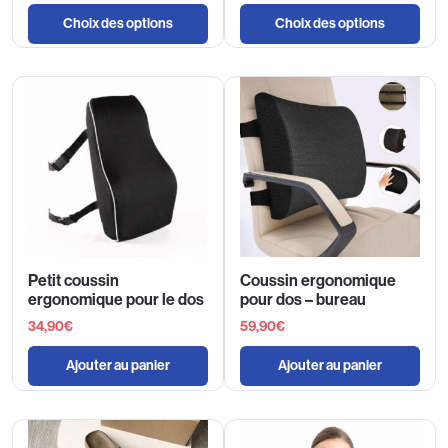
Choix des options
Choix des options
Petit coussin
Coussin ergonomique
ergonomique pour le dos
pour dos – bureau
34,90
€
59,90
€
Ajouter au panier
Ajouter au panier