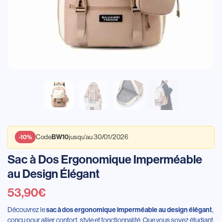
Code
jusqu'au 30/01/2026
BW10
-10%
Sac à Dos Ergonomique Imperméable
au Design Élégant
53,90
€
Découvrez le
,
sac à dos ergonomique imperméable au design élégant
conçu pour allier confort, style et fonctionnalité. Que vous soyez étudiant,