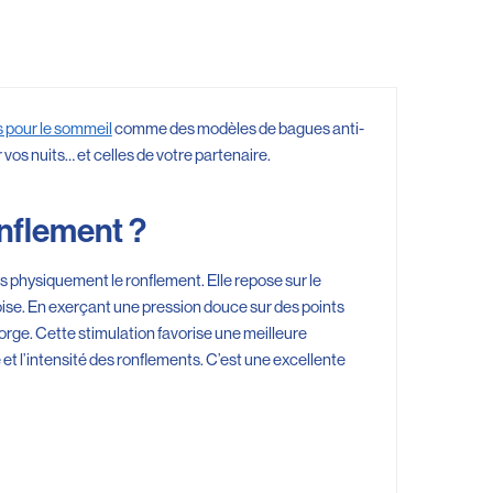
 pour le sommeil
comme des modèles de bagues anti-
 vos nuits… et celles de votre partenaire.
nflement ?
s physiquement le ronflement. Elle repose sur le
oise. En exerçant une pression douce sur des points
 gorge. Cette stimulation favorise une meilleure
et l’intensité des ronflements. C’est une excellente