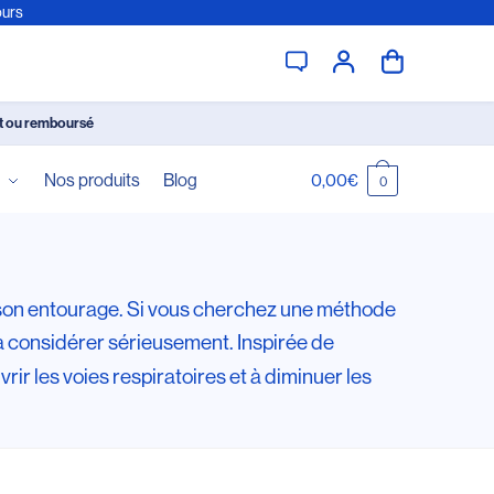
ours
it ou remboursé
é
Nos produits
Blog
0,00
€
0
e son entourage. Si vous cherchez une méthode
 à considérer sérieusement. Inspirée de
rir les voies respiratoires et à diminuer les