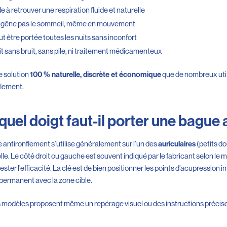
e à retrouver une respiration fluide et naturelle
 gêne pas le sommeil, même en mouvement
t être portée toutes les nuits sans inconfort
t sans bruit, sans pile, ni traitement médicamenteux
e solution
que de nombreux uti
100 % naturelle, discrète et économique
flement.
quel doigt faut-il porter une bague
 antironflement s’utilise généralement sur l’un des
(petits do
auriculaires
lle. Le côté droit ou gauche est souvent indiqué par le fabricant selon le m
ester l’efficacité. La clé est de bien positionner les points d’acupression in
permanent avec la zone cible.
 modèles proposent même un repérage visuel ou des instructions précises