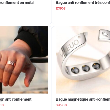
 ronflement en métal
Bague anti ronflement très con
17,90
€
gn anti ronflement
Bague magnétique anti-ronfle
0
€
39,90
€