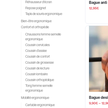
Réhausseur d'écran
Bague anti
Repose poignet
12,95
€
Tapis de souris ergonomique
Bien-être ergonomique
Confort et orthopédie
Chaussons femme semelle
ergonomique
Coussin cervicales
Coussin d'assise
Coussin de confort
Coussin de grossesse
Coussin de lecture
Coussin lombaire
Coussin orthopédique
Tong femme semelle
ergonomique
Bague desi
Mobilité ergonomique
9,90
€
–
12,9
Cartable ergonomique