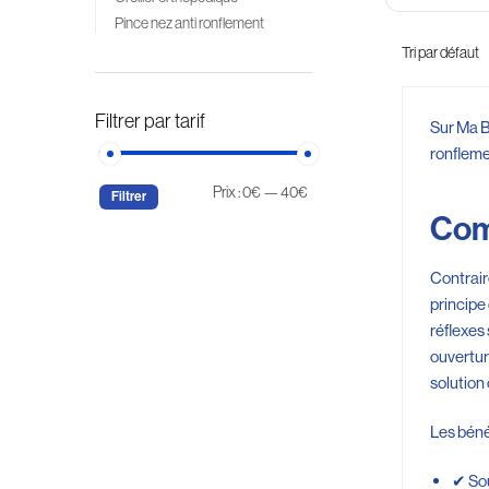
Pince nez anti ronflement
Filtrer par tarif
Sur Ma 
ronflemen
Prix :
0€
—
40€
Filtrer
Com
Contrair
principe
réflexes 
ouvertur
solution
Les béné
✔ Sou