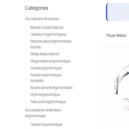
Catégories
Accessoire de bureau
Bureau Assis Debout
Ciseaux ergonomiques
Repose pied ergonomique
bureau
Siège assis debout
Siège ballon ergonomique
Souris ergonomique
Souris ergonomique
tendinite
Souris sans fil ergonomique
Stylo ergonomique
Tabouret ergonomique
Accessoires ordinateur
ergonomique
Clavier ergonomique