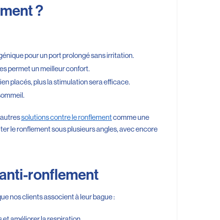
ement ?
génique pour un port prolongé sans irritation.
les permet un meilleur confort.
ien placés, plus la stimulation sera efficace.
 sommeil.
’autres
solutions contre le ronflement
comme une
iter le ronflement sous plusieurs angles, avec encore
anti-ronflement
ue nos clients associent à leur bague :
 et améliorer la respiration.