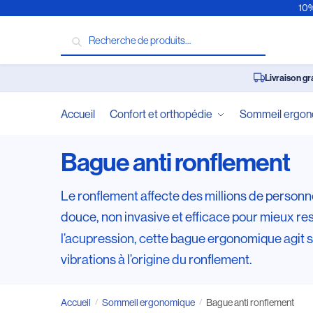
10%
Recherche
Livraison gr
Accueil
Confort et orthopédie
Sommeil ergo
Bague anti ronflement
Le ronflement affecte des millions de personn
douce, non invasive et efficace pour mieux resp
l’acupression, cette bague ergonomique agit sur
vibrations à l’origine du ronflement.
Accueil
Sommeil ergonomique
Bague anti ronflement
/
/