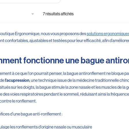
7 résultats affichés
Boutique Ergonomique, nous vous proposons des
solutions ergonomiques
t confortables, ajustables et testées pour leur efficacité, afin d’améliorer
ment fonctionne une bague antiro
ement à ce que l’on pourrait penser, la bague antironflement ne bloque pa
 de
, une technique issue de la médecine traditionnelle chin
l’acupression
situés sur les doigts, la bague stimule la zone nasale et les muscles de la
e des voies respiratoires pendant le sommeil, réduisant ainsi la fréquence 
 contre le ronflement.
fices d’une bague anti-ronflement :
lage les ronflements d’origine nasale ou musculaire