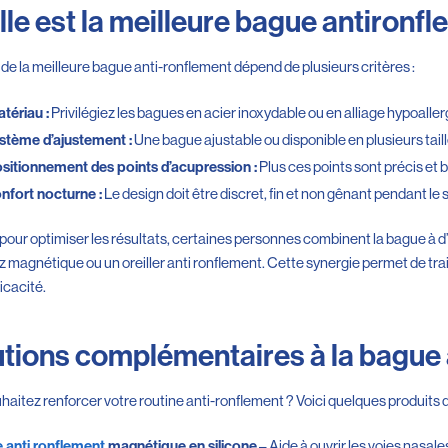
le est la meilleure bague antironfl
 de la meilleure bague anti-ronflement dépend de plusieurs critères :
Privilégiez les bagues en acier inoxydable ou en alliage hypoaller
tériau :
Une bague ajustable ou disponible en plusieurs tail
stème d’ajustement :
Plus ces points sont précis et b
sitionnement des points d’acupression :
Le design doit être discret, fin et non gênant pendant le
nfort nocturne :
: pour optimiser les résultats, certaines personnes combinent la bague à d
z magnétique ou un oreiller anti ronflement. Cette synergie permet de tra
ficacité.
tions complémentaires à la bague 
haitez renforcer votre routine anti-ronflement ? Voici quelques produits q
– Aide à ouvrir les voies nasales
 anti ronflement
magnétique en silicone