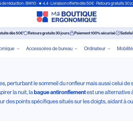
 de réduction : BW10 · ★ 4,4 · Livraison offerte dès 50€ · Retours gratuits 30 j
atuite dès 50€
Retours gratuits 30 jours
Paiement 100% sécurisé
Satisfa
nomique
Accessoires de bureau
Ordinateur
Mobilit
es, perturbant le sommeil du ronfleur mais aussi celui d
irer la nuit, la
est une alternative
bague antironflement
 des points spécifiques situés sur les doigts, aidant à ouv