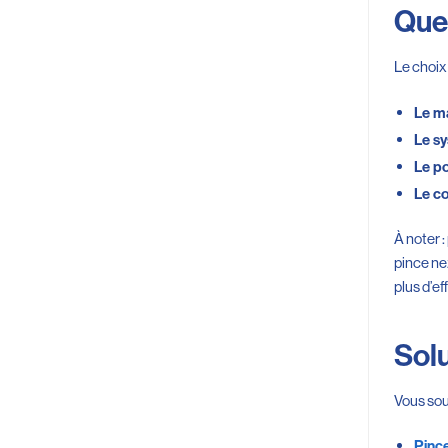
Quel
Le choix
Le ma
Le sy
Le po
Le co
À noter 
pince ne
plus d’ef
Solu
Vous sou
Pince