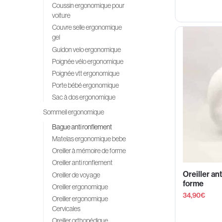
Coussin ergonomique pour
voiture
Couvre selle ergonomique
gel
Guidon velo ergonomique
Poignée vélo ergonomique
Poignée vtt ergonomique
Porte bébé ergonomique
Sac à dos ergonomique
Sommeil ergonomique
Bague anti ronflement
Matelas ergonomique bebe
Oreiller à mémoire de forme
Oreiller anti ronflement
Oreiller an
Oreiller de voyage
forme
Oreiller ergonomique
34,90
€
Oreiller ergonomique
Cervicales
Oreiller orthopédique