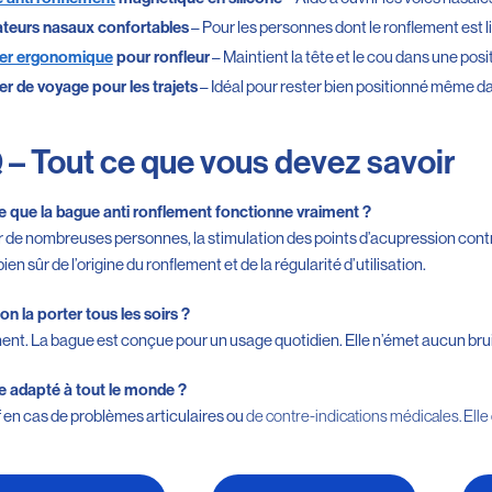
– Pour les personnes dont le ronflement est l
ateurs nasaux confortables
– Maintient la tête et le cou dans une posit
ller ergonomique
pour ronfleur
– Idéal pour rester bien positionné même da
ler de voyage pour les trajets
– Tout ce que vous devez savoir
 que la bague anti ronflement fonctionne vraiment ?
r de nombreuses personnes, la stimulation des points d’acupression contr
en sûr de l’origine du ronflement et de la régularité d’utilisation.
n la porter tous les soirs ?
nt. La bague est conçue pour un usage quotidien. Elle n’émet aucun brui
e adapté à tout le monde ?
f en cas de problèmes articulaires ou
de contre-indications médicales. Ell