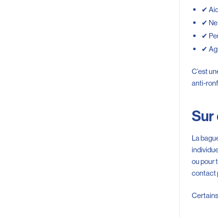
✔ Aid
✔ Ne
✔ Peu
✔ Agi
C’est un
anti-ron
Sur 
La bague
individue
ou pour t
contact 
Certains