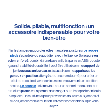
Solide, pliable, multifonction : un
accessoire indispensable pour votre
bien-être
Fini les jambes engourdies et les mauvaises postures :
ce repose-
s’adapte à votre quotidien avec intelligence. Son
pieds
cadre en
, combiné à une base antidérapante en ABS robuste,
acier renforcé
garantit stabilité et durabilité. Il peut être utilisé comme
support de
, mais aussi comme
jambes sous un bureau
appui sous les
, ou encore retourné pour créer un
genoux en position allongée
effet de bascule et favoriser les micro-mouvements en position
assise.
est amovible pour un confort modulable, et la
Le coussin
structure
vous permet de le ranger ou le transporter en toute
pliable
simplicité. Un must-have pour prévenir les douleurs aux jambes et
au dos, améliorer la circulation, et rester confortable où que vous
soyez.