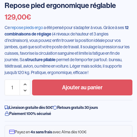
Repose pied ergonomique réglable
129,00
€
Ce
repose pieds ergo
a été pensé pour s’adapter à vous. Grâce à ses
12
(4 niveaux de hauteur et 3 angles
combinaisons de réglage
d’inclinaison), vous pouvez enfin trouver la position idéale pour vos
jambes, quel que soit votre poste de travail. Il soulage la pression sur les
cuisses, favorise la circulation sanguine et limite la fatigue en fin de
journée. Sa
permet de l’emporter partout : bureau,
structure pliable
télétravail, avion, ou même en voiture. Léger mais solide, il supporte
jusqu’à 120 kg. Pratique, ergonomique, efficace !
Ajouter au panier
Livraison gratuite dès 50€
Retours gratuits 30 jours
Paiement 100% sécurisé
Payez en
avec Alma dès 100€
4x sans frais