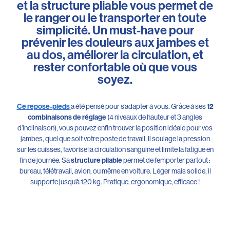
et la structure pliable vous permet de
le ranger ou le transporter en toute
simplicité. Un must-have pour
prévenir les douleurs aux jambes et
au dos, améliorer la circulation, et
rester confortable où que vous
soyez.
a été pensé pour s’adapter à vous. Grâce à ses
Ce repose-pieds
12
(4 niveaux de hauteur et 3 angles
combinaisons de réglage
d’inclinaison), vous pouvez enfin trouver la position idéale pour vos
jambes, quel que soit votre poste de travail. Il soulage la pression
sur les cuisses, favorise la circulation sanguine et limite la fatigue en
fin de journée. Sa
permet de l’emporter partout :
structure pliable
bureau, télétravail, avion, ou même en voiture. Léger mais solide, il
supporte jusqu’à 120 kg. Pratique, ergonomique, efficace !