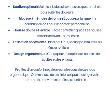
Maintient le dos et favorise une posture droite
Soutien optimal :
pour éviter les douleurs.
Épouse parfaitement la
Mousse à mémoire de forme :
courbure du dos pour un confort personnalisé.
Facile d’entretien grâce à sa housse
Housse douce et lavable :
amovible et lavable en machine.
Idéal pour le lit, le canapé, le fauteuil ou
Utilisation polyvalente :
même en voiture.
Conçu pour s’adapter aux besoins des
Design ergonomique :
adultes et des enfants.
Profitez d’un confort inégalé avec notre coussin cale-dos
ergonomique ! Commandez dès maintenant pour soulager votre
dos et améliorer votre bien-être au quotidien.