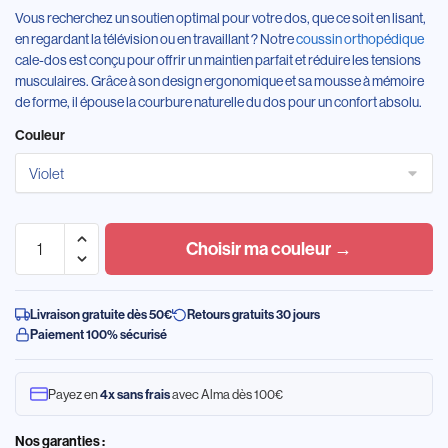
Vous recherchez un soutien optimal pour votre dos, que ce soit en lisant,
en regardant la télévision ou en travaillant ? Notre
coussin orthopédique
cale-dos est conçu pour offrir un maintien parfait et réduire les tensions
musculaires. Grâce à son design ergonomique et sa mousse à mémoire
de forme, il épouse la courbure naturelle du dos pour un confort absolu.
Couleur
Choisir ma couleur →
Livraison gratuite dès 50€
Retours gratuits 30 jours
Paiement 100% sécurisé
Payez en
avec Alma dès 100€
4x sans frais
Nos garanties :