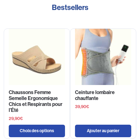
Bestsellers
Chaussons Femme
Ceinture lombaire
Semelle Ergonomique
chauffante
Chics et Respirants pour
39,90
€
l’Été
29,90
€
Choix des options
Ajouter au panier