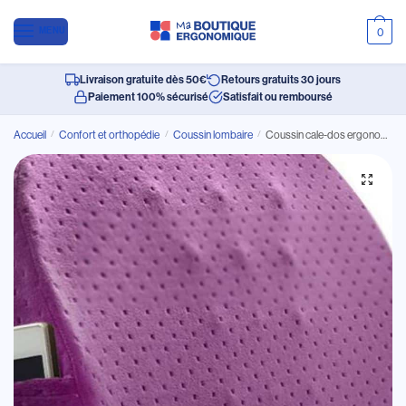
MENU
0
Livraison gratuite dès 50€
Retours gratuits 30 jours
Paiement 100% sécurisé
Satisfait ou remboursé
Accueil
/
Confort et orthopédie
/
Coussin lombaire
/
Coussin cale-dos ergonomique