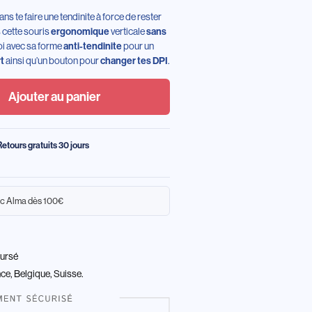
ns te faire une tendinite à force de rester
 cette souris
ergonomique
verticale
sans
oi avec sa forme
anti-tendinite
pour un
t
ainsi qu’un bouton pour
changer tes DPI
.
Ajouter au panier
Retours gratuits 30 jours
c Alma dès 100€
oursé
nce, Belgique, Suisse.