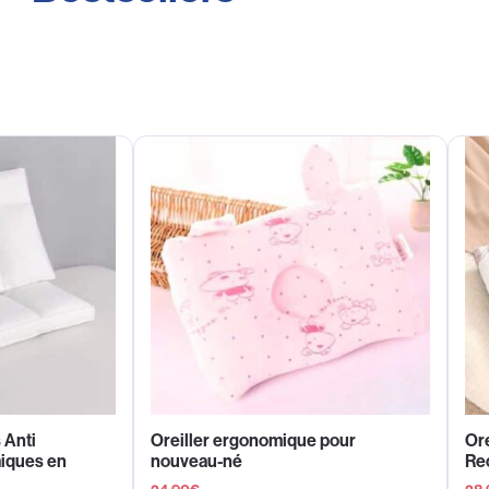
 Anti
Oreiller ergonomique pour
Ore
iques en
nouveau-né
Rec