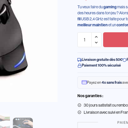
Tu veux faire du
gaming
mais sa
des heures dans ton jeu ? Alors
fil
USB 2,4 GHz est faite pour t
meilleur maintien
et un
confor
Livraison gratuite dès 50€
Paiement 100% sécurisé
Payez en
4x sans frais
ave
Nos garanties :
30 jours satisfait ou remb
Livraison
avec suivi en Fra