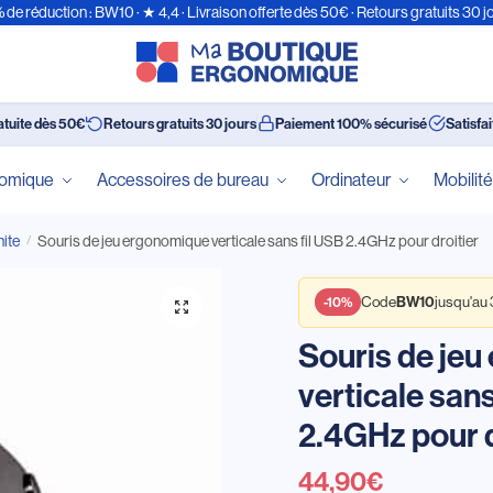
 de réduction : BW10 · ★ 4,4 · Livraison offerte dès 50€ · Retours gratuits 30 j
atuite dès 50€
Retours gratuits 30 jours
Paiement 100% sécurisé
Satisfa
nomique
Accessoires de bureau
Ordinateur
Mobilit
ite
Souris de jeu ergonomique verticale sans fil USB 2.4GHz pour droitier
/
BW10
-10%
Code
jusqu'au
Souris de je
verticale sans
2.4GHz pour d
44,90
€