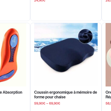
24,90
€
28,
e Absorption
Coussin ergonomique à mémoire de
Ore
forme pour chaise
Ré
59,90
€
–
69,90
€
58,