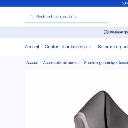
10%
Recherche
Livraison gr
Accueil
Confort et orthopédie
Sommeil ergo
Accueil
Accessoire de bureau
Souris ergonomique tendin
/
/