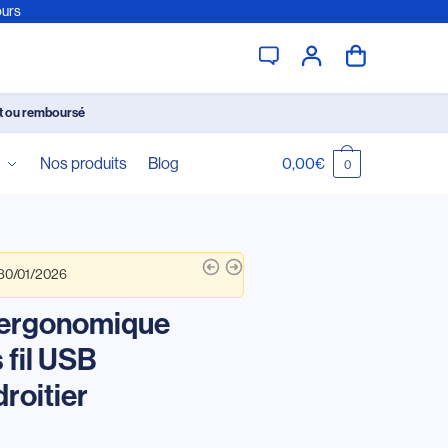
ours
it ou remboursé
é
Nos produits
Blog
0,00
€
0
 30/01/2026
u ergonomique
 fil USB
roitier