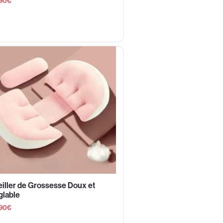
90
€
iller de Grossesse Doux et
glable
90
€