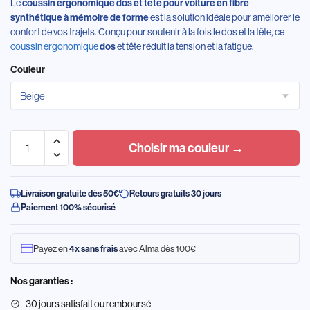
Le
coussin ergonomique dos et tête pour voiture en fibre
est la solution idéale pour améliorer le
synthétique à mémoire de forme
confort de vos trajets. Conçu pour soutenir à la fois le dos et la tête, ce
coussin ergonomique
et tête réduit la tension et la fatigue.
dos
Couleur
Choisir ma couleur →
Livraison gratuite dès 50€
Retours gratuits 30 jours
Paiement 100% sécurisé
Payez en
avec Alma dès 100€
4x sans frais
Nos garanties :
30 jours satisfait ou remboursé