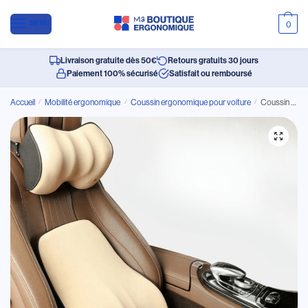
MENU
0
Livraison gratuite dès 50€
Retours gratuits 30 jours
Paiement 100% sécurisé
Satisfait ou remboursé
Accueil
/
Mobilité ergonomique
/
Coussin ergonomique pour voiture
/
Coussin Ergonomique Dos et Tête pour Voiture en Fibre Synthétique à Mémoire de Forme