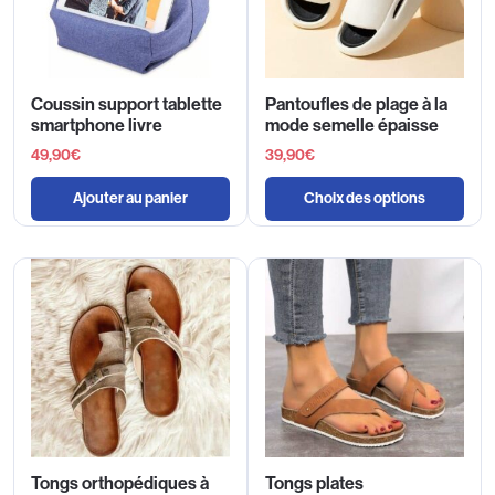
Coussin support tablette
Pantoufles de plage à la
smartphone livre
mode semelle épaisse
49,90
€
39,90
€
Ajouter au panier
Choix des options
Tongs orthopédiques à
Tongs plates