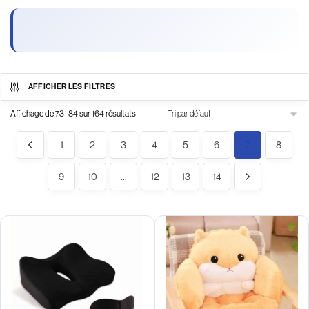
AFFICHER LES FILTRES
Affichage de 73–84 sur 164 résultats
1
2
3
4
5
6
7
8
9
10
…
12
13
14