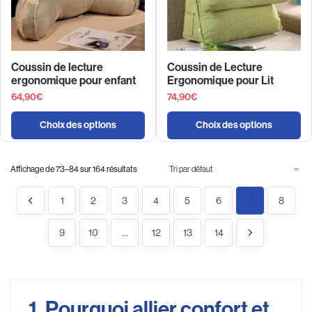
Coussin de lecture
Coussin de Lecture
ergonomique pour enfant
Ergonomique pour Lit
64,90
€
74,90
€
Choix des options
Choix des options
Affichage de 73–84 sur 164 résultats
1
2
3
4
5
6
7
8
9
10
…
12
13
14
1. Pourquoi allier confort et