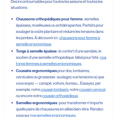
Des incontournables pour toutes les saisons et toutes les
situations :
: semelles
Chaussons orthopédiques pour femme
épaisses, moelleuses ou antidérapantes. Parfaits pour
soulager la voûte plantaire et réduire les tensions dans
les jambes. À découvrir ici :
chaussons pour femme à
semelle ergonomique
.
: le confort d’une sandale, le
Tongs à semelle épaisse
soutien d’une semelle orthopédique. Idéal pour l’été :
nos
tongs femmes à semelles ergonomiques
.
pour dos, lombaires,
Coussins ergonomiques
cervicales ou grossesse : soulagez vos tensions où que
vous soyez — canapé, voiture, bureau… Essayez, par
exemple, notre
coussin lombaire
, notre
coussin cervical
ou encore notre
coussin orthopédique
.
: pour transformer n’importe
Semelles ergonomiques
quelle paire de chaussures en alliée bien-être. Rendez-
vous sur
nos semelles ergonomiques
.