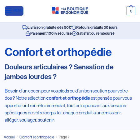
MENU
0
Livraison gratuite dès 50€
Retours gratuits 30 jours
Paiement 100% sécurisé
Satisfait ou remboursé
Confort et orthopédie
Douleurs articulaires ? Sensation de
jambes lourdes ?
Besoin d’un cocon pour vos pieds ou d’un bon soutien pour votre
dos ? Notre sélection
est pensée pour vous
confort et orthopédie
apporter un bien-être immédiat, tout en répondant aux besoins
spécifiques de votre corps. Ici, chaque produit a une mission :
alléger, soulager, soutenir.
Accueil
/
Confort et orthopédie
/
Page 7